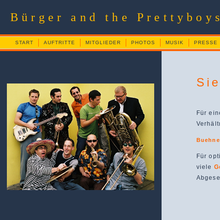
Bürger and the Prettybo
START
AUFTRITTE
MITGLIEDER
PHOTOS
MUSIK
PRESSE
Si
Für ein
Verhält
Buehne
Für opt
viele
G
Abgeseh